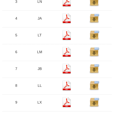
3
LN
4
JA
5
LT
6
LM
7
JB
8
LL
9
LX