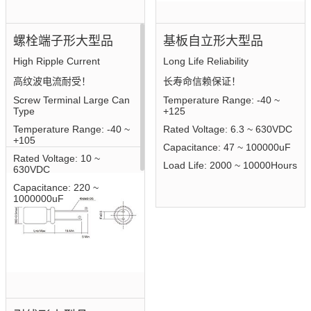
螺栓端子形大型品
基板自立形大型品
High Ripple Current
Long Life Reliability
高纹波电流耐受！
长寿命信赖保证！
Screw Terminal Large Can
Temperature Range: -40 ~
Type
+125
Temperature Range: -40 ~
Rated Voltage: 6.3 ~ 630VDC
+105
Capacitance: 47 ~ 100000uF
Rated Voltage: 10 ~
Load Life: 2000 ~ 10000Hours
630VDC
Capacitance: 220 ~
1000000uF
Load Life: 2000 ~
20000Hours